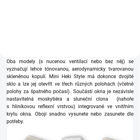
Oba modely (s nucenou ventilací nebo bez něj) se
vyznačují lehce tónovanou, aerodynamicky tvarovanou
skleněnou kopulí. Mini Heki Style má dokonce dvojité
sklo a lze jej otevřít ve třech různých polohách (včetně
polohy za špatného počasí). Součástí okna je nezávisle
nastavitelná moskytiéra a sluneční clona (nahoře
s hliníkovou reflexní vrstvou) integrované ve vnitřním
krytu okna. Obojí snadno vysunete nebo zasunete dle
potřeby.