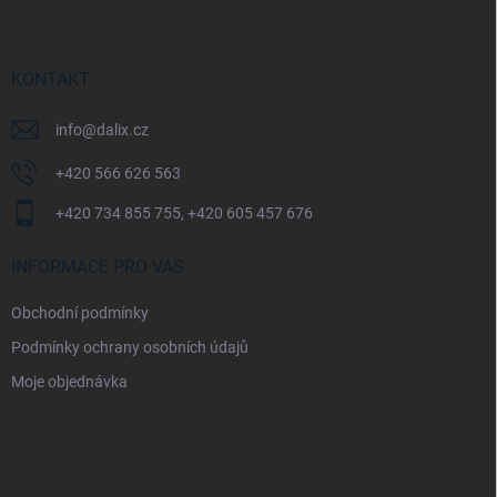
p
a
t
í
KONTAKT
info
@
dalix.cz
+420 566 626 563
+420 734 855 755, +420 605 457 676
INFORMACE PRO VÁS
Obchodní podmínky
Podmínky ochrany osobních údajů
Moje objednávka