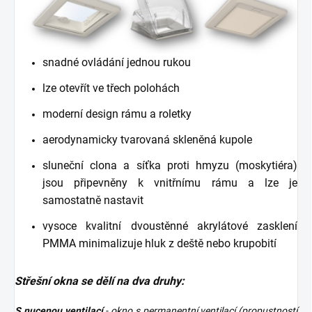
snadné ovládání jednou rukou
lze otevřít ve třech polohách
moderní design rámu a roletky
aerodynamicky tvarovaná skleněná kupole
sluneční clona a síťka proti hmyzu (moskytiéra)
jsou připevněny k vnitřnímu rámu a lze je
samostatně nastavit
vysoce kvalitní dvoustěnné akrylátové zasklení
PMMA minimalizuje hluk z deště nebo krupobití
Střešní okna se dělí na dva druhy:
S nucenou ventilací
- okno s permanentní ventilací (propustností