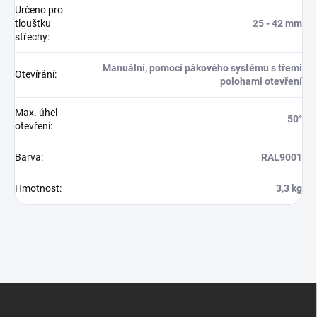
Určeno pro
tloušťku
25 - 42 mm
střechy
:
Manuální, pomocí pákového systému s třemi
Otevírání
:
polohami otevření
Max. úhel
50°
otevření
:
Barva
:
RAL9001
Hmotnost
:
3,3 kg
Z
á