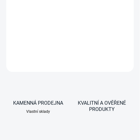
−
+
Bez nucené ventilace, moskytiérou a sluneční clonou
pro
tloušťku střechy 25-42 mm
DETAILNÍ INFORMACE
ZEPTAT SE
KAMENNÁ PRODEJNA
KVALITNÍ A OVĚŘENÉ
PRODUKTY
Vlastní sklady