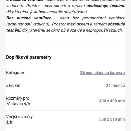
vzduchu). Prostor mezi oknem a rámem
neobsahuje těsnění
,
díky kterému je kabina neustále odvětrávaná.
Bez nucené ventilace
- okno bez permanentní ventilace
(propustností vzduchu). Prostor mezi oknem a rámem
obsahuje
těsnění
, díky kterému se okno plně uzavře a nepropouští vzduch.
Doplňkové parametry
Kategorie
:
Střešní okna na karavan
Záruka
:
24 měsíců
Rozměry pro
400 x 400 mm
zástavbu š/h
:
Vnější rozměry
550 x 510 mm
š/h
: