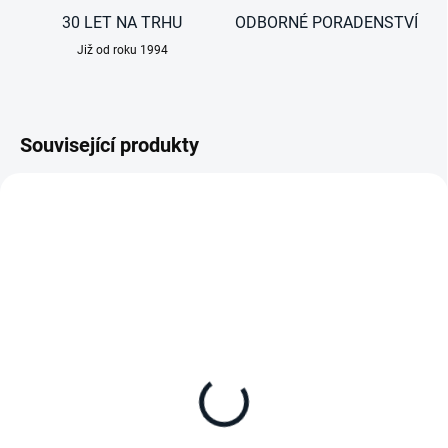
30 LET NA TRHU
ODBORNÉ PORADENSTVÍ
Již od roku 1994
Související produkty
NA DOTAZ
Adaptérový rám pro
střešní otvory větší než
400x400 mm