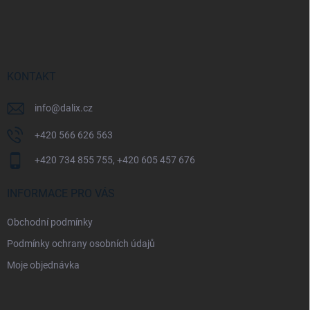
Z
á
p
a
t
í
KONTAKT
info
@
dalix.cz
+420 566 626 563
+420 734 855 755, +420 605 457 676
INFORMACE PRO VÁS
Obchodní podmínky
Podmínky ochrany osobních údajů
Moje objednávka