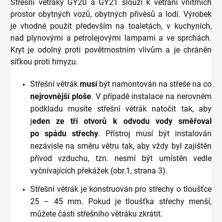
Střešní větráky GY20 a GY21 slouží k větrání vnitřních
prostor obytných vozů, obytných přívěsů a lodí. Výrobek
je vhodné použít především na toaletách, v kuchyních,
nad plynovými a petrolejovými lampami a ve sprchách.
Kryt je odolný proti povětrnostním vlivům a je chráněn
síťkou proti hmyzu.
Střešní větrák
musí
být namontován na střeše na co
nejrovnější ploše
. V případě instalace na nerovném
podkladu musíte střešní větrák natočit tak, aby
j
eden ze tří otvorů k odvodu vody směřoval
po spádu střechy
. Přístroj musí být instalován
nezávisle na směru větru tak, aby vždy byl zajištěn
přívod vzduchu, tzn. nesmí být umístěn vedle
vyčnívajících překážek (obr.1, strana 3).
Střešní větrák je konstruován pro střechy o tloušťce
25 – 45 mm. Pokud je tloušťka střechy menší,
můžete části střešního větráku zkrátit.