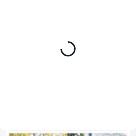
DO TÝDNE
SKLADEM
Zástavbový rámeček pro
Napájecí zdroj (adaptér)
zapuštěnou montáž
Dometic DPS-R 135
Dometic UFM 115ST
série DPS-R, připojuje 12/24V DC
autolednice k síti 110–240V AC,
univerzální rámeček
135W
pro zapuštěnou montáž pro NRX
115S nerez