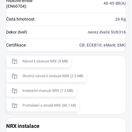
Hlukové emise
40-45 dB(A)
(EN60704)
:
Čistá hmotnost
:
26 Kg
Dekor dveří
:
nerez dveře SUS316
Certifikace
:
CB; ECER10; eMark; EMC
Návod k obsluze NRX (4 MB)
Stručný návod k obsluze NRX (2.5 MB)
Instalační manuál NRX (7.2 MB)
Prohlášení o shodě NRX (88.1 kB)
NRX instalace