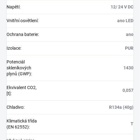
Napětí
:
12/ 24 V DC
Vnitřní osvětlení
:
ano LED
Ochrana baterie
:
ano
Izolace
:
PUR
Potenciál
skleníkových
1430
plynů (GWP)
:
Ekvivalent CO2,
0,057
[t]
:
Chladivo
:
R134a (40g)
Klimatická třída
T
(EN 62552)
: