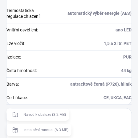
Termostatická
automatický výběr energie (AES)
regulace chlazení
:
Vnitřní osvětlení
:
ano LED
Lze vložit
:
1,5 a 2 ltr. PET
Izolace
:
PUR
Čistá hmotnost
:
44 kg
Barva
:
antracitově černá (P726), hliník
Certifikace
:
CE, UKCA, EAC
Návod k obsluze (3.2 MB)
Instalační manual (6.3 MB)