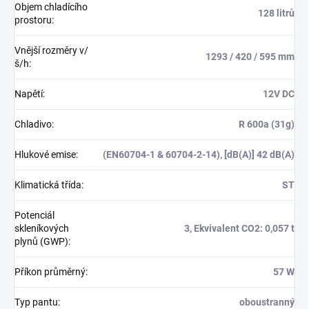
Objem chladícího
128 litrů
prostoru
:
Vnější rozměry v/
1293 / 420 / 595 mm
š/h
:
Napětí
:
12V DC
Chladivo
:
R 600a (31g)
Hlukové emise
:
(EN60704-1 & 60704-2-14), [dB(A)] 42 dB(A)
Klimatická třída
:
ST
Potenciál
skleníkových
3, Ekvivalent CO2: 0,057 t
plynů (GWP)
:
Příkon průměrný
:
57 W
Typ pantu
:
oboustranný