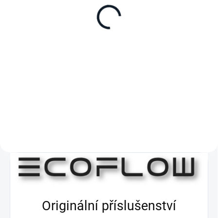
1ECOTRAIL200
1ECOTRAIL300
192 Wh (15 Ah), 220W, 4 porty
288 Wh (15 Ah), 300W, 5 portů
(2x USB-C, 2x USB-A), LFP
(2x USB-C, 2x USB-A, 1x
(LiFePO₄), černá s kombinací
autozásuvka 12V), LFP (LiFePO₄),
šedé
černá s kombinací šedé
Originální příslušenství