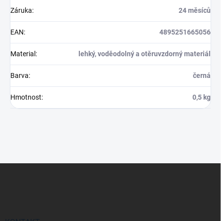
Záruka
:
24 měsíců
EAN
:
4895251665056
Material
:
lehký, voděodolný a otěruvzdorný materiál
Barva
:
černá
Hmotnost
:
0,5 kg
Z
á
p
a
t