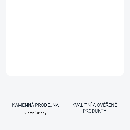
−
+
pro sérii TRAIL 200/300, černá barva
DETAILNÍ INFORMACE
ZEPTAT SE
KAMENNÁ PRODEJNA
KVALITNÍ A OVĚŘENÉ
PRODUKTY
Vlastní sklady