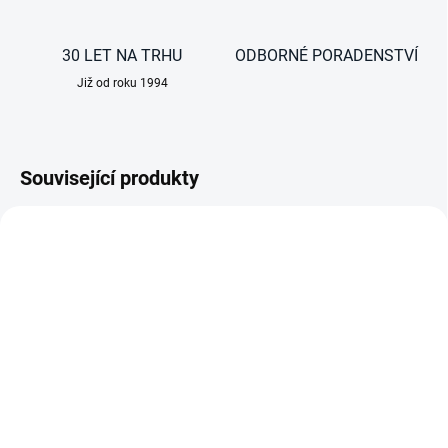
30 LET NA TRHU
ODBORNÉ PORADENSTVÍ
Již od roku 1994
Související produkty
NOVINKA
NOVINKA
DO 3 DNŮ
DO 3 DNŮ
EcoFlow bateriová
EcoFlow bateriová
stanice Trail 200 DC,
stanice Trail 300 DC,