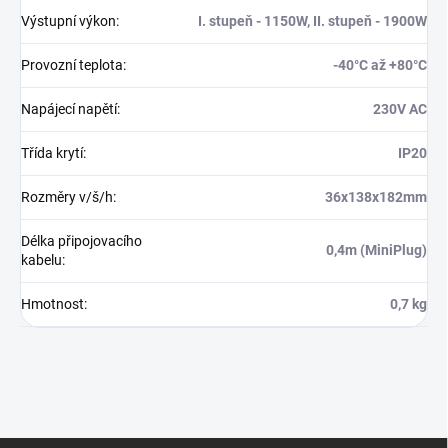
Výstupní výkon
:
I. stupeň - 1150W, II. stupeň - 1900W
Provozní teplota
:
-40°C až +80°C
Napájecí napětí
:
230V AC
Třída krytí
:
IP20
Rozměry v/š/h
:
36x138x182mm
Délka připojovacího
0,4m (MiniPlug)
kabelu
:
Hmotnost
:
0,7 kg