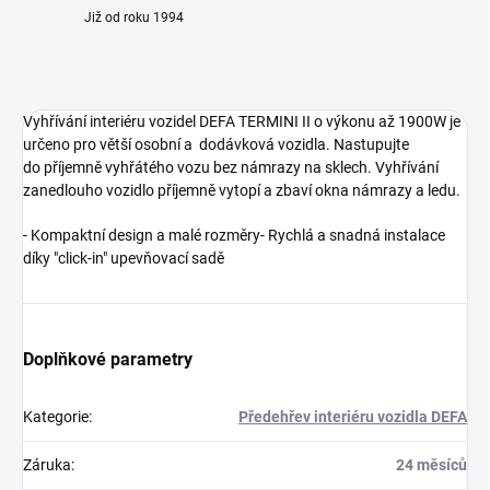
Již od roku 1994
Vyhřívání interiéru vozidel DEFA TERMINI II o výkonu až 1900W je
určeno pro větší osobní a dodávková vozidla. Nastupujte
do příjemně vyhřátého vozu bez námrazy na sklech. Vyhřívání
zanedlouho vozidlo příjemně vytopí a zbaví okna námrazy a ledu.
- Kompaktní design a malé rozměry- Rychlá a snadná instalace
díky "click-in" upevňovací sadě
Doplňkové parametry
Kategorie
:
Předehřev interiéru vozidla DEFA
Záruka
:
24 měsíců