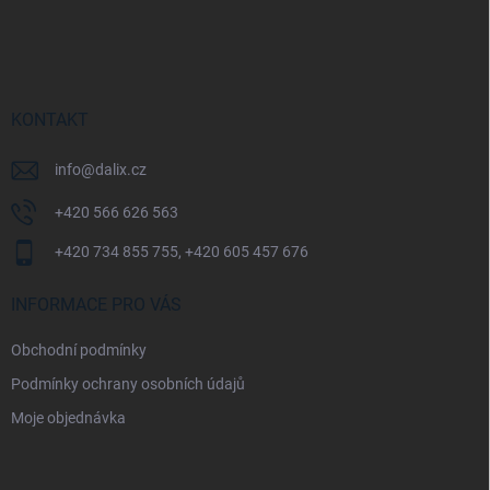
Z
á
p
a
t
í
KONTAKT
info
@
dalix.cz
+420 566 626 563
+420 734 855 755, +420 605 457 676
INFORMACE PRO VÁS
Obchodní podmínky
Podmínky ochrany osobních údajů
Moje objednávka