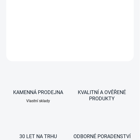
−
+
Předehřev interiéru pro střední vozidla. Připojení klasickou AC
vidlicí na 230V
DETAILNÍ INFORMACE
ZEPTAT SE
KAMENNÁ PRODEJNA
KVALITNÍ A OVĚŘENÉ
PRODUKTY
Vlastní sklady
30 LET NA TRHU
ODBORNÉ PORADENSTVÍ