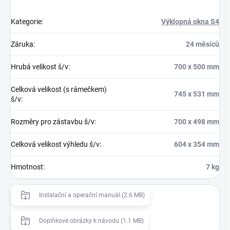
Kategorie
:
Výklopná okna S4
Záruka
:
24 měsíců
Hrubá velikost š/v
:
700 x 500 mm
Celková velikost (s rámečkem)
745 x 531 mm
š/v
:
Rozměry pro zástavbu š/v
:
700 x 498 mm
Celková velikost výhledu š/v
:
604 x 354 mm
Hmotnost
:
7 kg
Instalační a operační manuál (2.6 MB)
Doplňkové obrázky k návodu (1.1 MB)