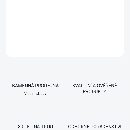
−
+
série S4, výklopné okno boční, 700x500mm, dvojité akrylátové sklo
a polyuretanový rám
DETAILNÍ INFORMACE
ZEPTAT SE
KAMENNÁ PRODEJNA
KVALITNÍ A OVĚŘENÉ
PRODUKTY
Vlastní sklady
30 LET NA TRHU
ODBORNÉ PORADENSTVÍ