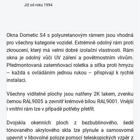
Již od roku 1994
Okna Dometic S4 s polyuretanovým rámem jsou vhodná
pro všechny kategorie vozidel. Extrémně odolný rám proti
zkroucení, který má velmi dobré izolační vlastnosti. Rám
okna je odolný vůči UV záření a povětrnostním vlivům.
Předmontovaná zatemňovací roletka a síťka proti hmyzu
– každá s ovládáním jednou rukou – přispívají k rychlé
instalaci.
Všechny viditelné plochy jsou natřeny 2K lakem, zvenku
černou RAL9005 a zevnitř krémově bílou RAL9001. Vnější
i vnitřní rám lze v případě potřeby přetřít.
Dvojskla okenních ploch z bezbublinového, šedě
tónovaného akrylového skla lze plynule a samosvorně
upevnit v libovolné poloze pomocí teleskopických vzpěr z