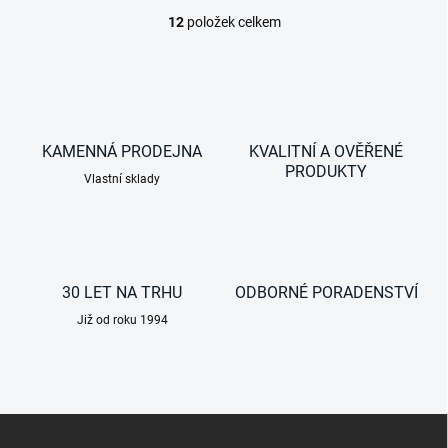
12
položek celkem
O
v
l
á
d
a
c
KAMENNÁ PRODEJNA
KVALITNÍ A OVĚŘENÉ
í
PRODUKTY
Vlastní sklady
p
r
v
k
y
v
30 LET NA TRHU
ODBORNÉ PORADENSTVÍ
ý
p
Již od roku 1994
i
s
u
Z
á