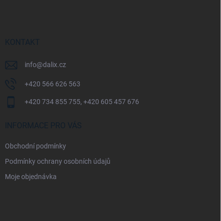
p
a
t
í
KONTAKT
info
@
dalix.cz
+420 566 626 563
+420 734 855 755, +420 605 457 676
INFORMACE PRO VÁS
Obchodní podmínky
Podmínky ochrany osobních údajů
Moje objednávka