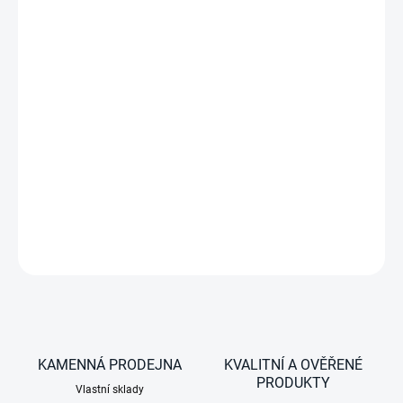
−
+
7 litrů, 12V DC, černá, s plastovými panty
DETAILNÍ INFORMACE
ZEPTAT SE
KAMENNÁ PRODEJNA
KVALITNÍ A OVĚŘENÉ
PRODUKTY
Vlastní sklady