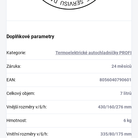
Doplňkové parametry
Kategorie
:
Termoelektrické autochladničky PROFI
Záruka
:
24 měsíců
EAN
:
8056040790601
Celkový objem
:
7 litrů
Vnější rozměry v/š/h
:
430/160/276 mm
Hmotnost
:
6 kg
Vnitřní rozměry v/š/h
:
335/80/175 mm