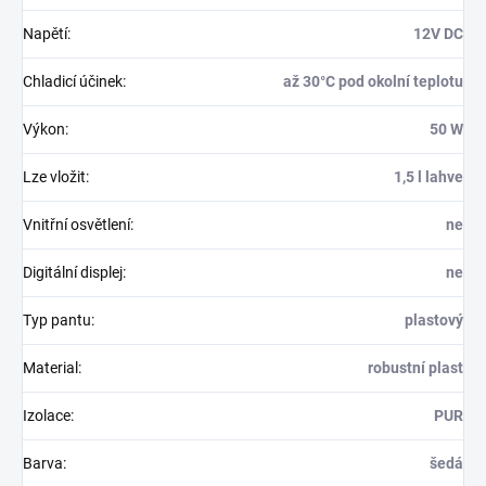
Napětí
:
12V DC
Chladicí účinek
:
až 30°C pod okolní teplotu
Výkon
:
50 W
Lze vložit
:
1,5 l lahve
Vnitřní osvětlení
:
ne
Digitální displej
:
ne
Typ pantu
:
plastový
Material
:
robustní plast
Izolace
:
PUR
Barva
:
šedá