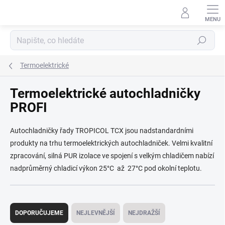
Přejít
na
obsah
Hledat
Termoelektrické
Termoelektrické autochladničky
PROFI
Autochladničky řady TROPICOL TCX jsou nadstandardními
produkty na trhu termoelektrických autochladniček. Velmi kvalitní
zpracování, silná PUR izolace ve spojení s velkým chladičem nabízí
nadprůměrný chladicí výkon 25°C až 27°C pod okolní teplotu.
Ř
a
DOPORUČUJEME
NEJLEVNĚJŠÍ
NEJDRAŽŠÍ
z